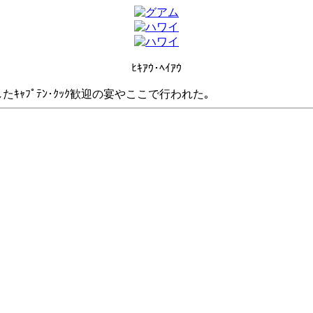
ﾋｷｱｳ･ﾍｲｱｳ
上陸したｷｬﾌﾟﾃﾝ･ｸｯｸ歓迎の宴やここで行われた｡